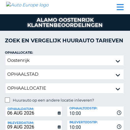
AUTO
AUTO
AUTO
CAMPER
PARTNERS
HULP
EUROPE
HUREN
HUREN
HUREN
ALAMO OOSTENRIJK
N
CAMPER
KLANTENBEOORDELINGEN
NT
HUREN
PARTNERS
ZOEK EN VERGELIJK HUURAUTO TARIEVEN
R
HULP
OPHAALLOCATIE:
NG
MIJN
Huurauto
ACCOUNT
op
BEHEER
een
MIJN
andere
BOEKING
locatie
inleveren?
BELGIË
Huurauto op een andere locatie inleveren?
TAAL
INLEVERLOCATIE:
OPHAALTIJDSTIP:
OPHAALDATUM:
10:00
INLEVERTIJDSTIP:
INLEVERDATUM:
10:00