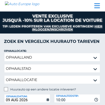
AUTO
AUTO
AUTO
CAMPER
PARTNERS
HULP
EUROPE
HUREN
HUREN
HUREN
VENTE EXCLUSIVE
N
CAMPER
JUSQU'À -10% SUR LA LOCATION DE VOITURE
NT
HUREN
TIP: LEDEN PROFITEREN VAN EXCLUSIEVE KORTINGEN!
HIER
PARTNERS
INLOGGEN/INSCHRIJVEN
R
HULP
ZOEK EN VERGELIJK HUURAUTO TARIEVEN
NG
MIJN
ACCOUNT
OPHAALLOCATIE:
Huurauto
BEHEER
op
MIJN
een
BOEKING
andere
BELGIË
locatie
inleveren?
TAAL
Huurauto op een andere locatie inleveren?
INLEVERLOCATIE:
OPHAALTIJDSTIP:
OPHAALDATUM:
10:00