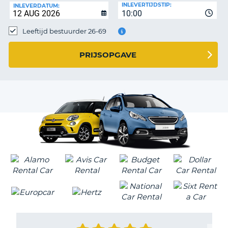
TO
INLEVERTIJDSTIP:
INLEVERDATUM:
10:00
N
Leeftijd bestuurder 26-69
PRIJSOPGAVE
S
T