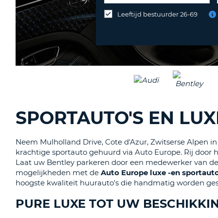
op
Leeftijd bestuurder 26-69
een
andere
locatie
inleveren?
SPORTAUTO'S EN LU
Neem Mulholland Drive, Cote d'Azur, Zwitserse Alpen in 
krachtige sportauto gehuurd via Auto Europe. Rij door
Laat uw Bentley parkeren door een medewerker van de par
mogelijkheden met de
Auto Europe luxe -en sportaut
hoogste kwaliteit huurauto's die handmatig worden ges
PURE LUXE TOT UW BESCHIKKI