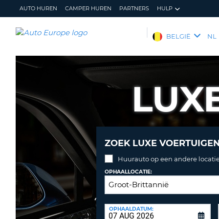
AUTO HUREN
CAMPER HUREN
PARTNERS
HULP
AUTO
BELGIË
NL
EUROPE
AUTO
HUREN
LUX
CAMPER
HUREN
PARTNERS
HULP
ZOEK LUXE VOERTUIGE
MIJN
BEHEER
Huurauto op een andere locatie
ACCOUNT
MIJN
BOEKING
OPHAALLOCATIE:
BELGIË
TAAL
INLEVERLOCATIE:
OPHAALDATUM:
Huurauto