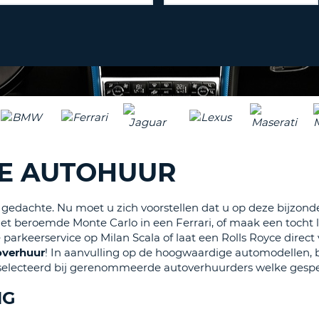
ÉÉN
HOOFD
REISB
TENM
WACH
WIJZIG
H
ÉÉN
NEDER
TEKEN
CANCE
IN
HET
KLEIN
TENM
XE AUTOHUUR
ÉÉN
NUMME
gedachte. Nu moet u zich voorstellen dat u op deze bijzonder
TENM
 het beroemde Monte Carlo in een Ferrari, of maak een toc
ÉÉN
keerservice op Milan Scala of laat een Rolls Royce direct v
SPECIA
overhuur
! In aanvulling op de hoogwaardige automodellen,
TEKEN
electeerd bij gerenommeerde autoverhuurders welke gespeci
NG