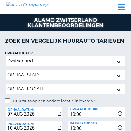
AUTO
AUTO
AUTO
CAMPER
PARTNERS
HULP
EUROPE
HUREN
HUREN
HUREN
ALAMO ZWITSERLAND
N
CAMPER
KLANTENBEOORDELINGEN
NT
HUREN
PARTNERS
ZOEK EN VERGELIJK HUURAUTO TARIEVEN
R
HULP
OPHAALLOCATIE:
NG
MIJN
Huurauto
ACCOUNT
op
BEHEER
een
MIJN
andere
BOEKING
locatie
inleveren?
BELGIË
Huurauto op een andere locatie inleveren?
TAAL
INLEVERLOCATIE:
OPHAALTIJDSTIP:
OPHAALDATUM:
10:00
INLEVERTIJDSTIP:
INLEVERDATUM:
10:00