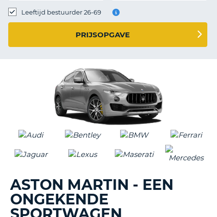
TO
Leeftijd bestuurder 26-69
N
PRIJSOPGAVE
S
ASTON MARTIN - EEN
ONGEKENDE
SPORTWAGEN
T