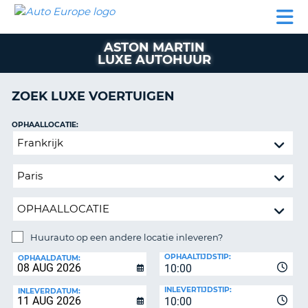
AUTO
AUTO
AUTO
CAMPER
PARTNERS
HULP
EUROPE
HUREN
HUREN
HUREN
ASTON MARTIN
N
CAMPER
LUXE AUTOHUUR
NT
HUREN
PARTNERS
ZOEK LUXE VOERTUIGEN
R
HULP
OPHAALLOCATIE:
NG
MIJN
Huurauto
ACCOUNT
op
BEHEER
een
MIJN
andere
BOEKING
locatie
inleveren?
BELGIË
Huurauto op een andere locatie inleveren?
TAAL
INLEVERLOCATIE:
OPHAALTIJDSTIP:
OPHAALDATUM:
10:00
INLEVERTIJDSTIP:
INLEVERDATUM:
10:00