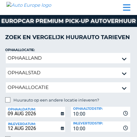
AUTO
AUTO
AUTO
CAMPER
PARTNERS
HULP
EUROPE
HUREN
HUREN
HUREN
EUROPCAR PREMIUM PICK-UP AUTOVERHUUR
N
CAMPER
NT
HUREN
ZOEK EN VERGELIJK HUURAUTO TARIEVEN
PARTNERS
R
HULP
OPHAALLOCATIE:
NG
Huurauto
MIJN
op
ACCOUNT
een
BEHEER
andere
MIJN
locatie
BOEKING
inleveren?
BELGIË
Huurauto op een andere locatie inleveren?
INLEVERLOCATIE:
OPHAALTIJDSTIP:
TAAL
OPHAALDATUM:
10:00
INLEVERTIJDSTIP:
INLEVERDATUM:
10:00