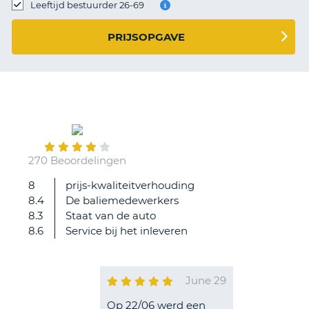
TO
Leeftijd bestuurder 26-69
N
PRIJSOPGAVE
S
270 Beoordelingen
8
prijs-kwaliteitverhouding
8.4
De baliemedewerkers
8.3
Staat van de auto
8.6
Service bij het inleveren
June 29
Op 22/06 werd een
T