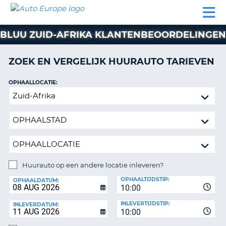
AUTO
AUTO
AUTO
CAMPER
PARTNERS
HULP
EUROPE
HUREN
HUREN
HUREN
BLUU ZUID-AFRIKA KLANTENBEOORDELINGEN
N
CAMPER
NT
HUREN
ZOEK EN VERGELIJK HUURAUTO TARIEVEN
PARTNERS
R
HULP
OPHAALLOCATIE:
NG
Huurauto
MIJN
op
ACCOUNT
een
BEHEER
andere
MIJN
locatie
BOEKING
inleveren?
BELGIË
Huurauto op een andere locatie inleveren?
INLEVERLOCATIE:
OPHAALTIJDSTIP:
TAAL
OPHAALDATUM:
10:00
INLEVERTIJDSTIP:
INLEVERDATUM:
10:00