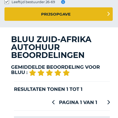
TO
Leeftijd bestuurder 26-69
N
PRIJSOPGAVE
S
BLUU ZUID-AFRIKA
AUTOHUUR
BEOORDELINGEN
GEMIDDELDE BEOORDELING VOOR
BLUU :
RESULTATEN TONEN 1 TOT 1
PAGINA 1 VAN 1
T