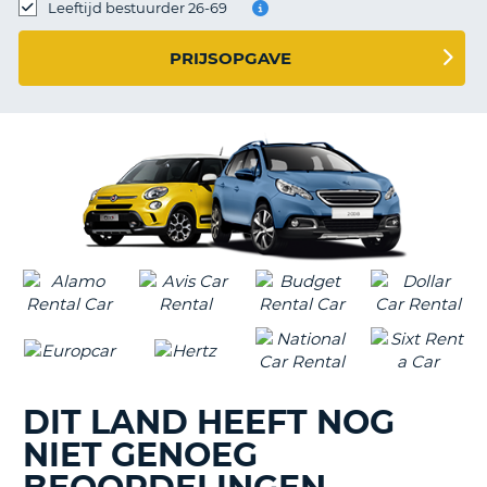
TO
Leeftijd bestuurder 26-69
N
PRIJSOPGAVE
S
DIT LAND HEEFT NOG
NIET GENOEG
T