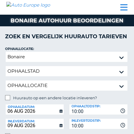
AUTO
AUTO
AUTO
CAMPER
PARTNERS
HULP
EUROPE
HUREN
HUREN
HUREN
BONAIRE AUTOHUUR BEOORDELINGEN
N
CAMPER
NT
HUREN
ZOEK EN VERGELIJK HUURAUTO TARIEVEN
PARTNERS
R
HULP
OPHAALLOCATIE:
NG
Huurauto
MIJN
op
ACCOUNT
een
BEHEER
andere
MIJN
locatie
BOEKING
inleveren?
BELGIË
Huurauto op een andere locatie inleveren?
INLEVERLOCATIE:
OPHAALTIJDSTIP:
TAAL
OPHAALDATUM:
10:00
INLEVERTIJDSTIP:
INLEVERDATUM:
10:00