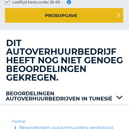
TO
Leeftijd bestuurder 26-69
N
PRIJSOPGAVE
S
DIT
AUTOVERHUURBEDRIJF
HEEFT NOG NIET GENOEG
BEOORDELINGEN
GEKREGEN.
BEOORDELINGEN
AUTOVERHUURBEDRIJVEN IN TUNESIË
SGF
Home
Beoordelingen autoverhuurders wereldwijd
T