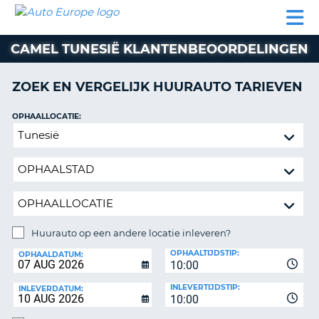
AUTO
AUTO
AUTO
CAMPER
PARTNERS
HULP
EUROPE
HUREN
HUREN
HUREN
CAMEL TUNESIË KLANTENBEOORDELINGEN
N
CAMPER
NT
HUREN
ZOEK EN VERGELIJK HUURAUTO TARIEVEN
PARTNERS
R
HULP
OPHAALLOCATIE:
NG
Huurauto
MIJN
op
ACCOUNT
een
BEHEER
andere
MIJN
locatie
BOEKING
inleveren?
BELGIË
Huurauto op een andere locatie inleveren?
INLEVERLOCATIE:
OPHAALTIJDSTIP:
TAAL
OPHAALDATUM:
10:00
INLEVERTIJDSTIP:
INLEVERDATUM:
10:00