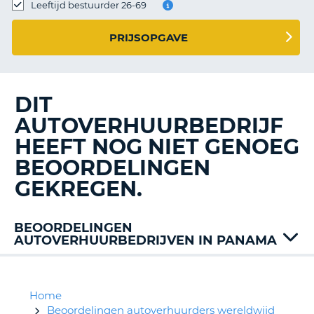
TO
Leeftijd bestuurder 26-69
N
PRIJSOPGAVE
S
DIT
AUTOVERHUURBEDRIJF
HEEFT NOG NIET GENOEG
BEOORDELINGEN
GEKREGEN.
BEOORDELINGEN
AUTOVERHUURBEDRIJVEN IN PANAMA
Alamo
Avis
Hertz
Home
Mex
Beoordelingen autoverhuurders wereldwijd
T