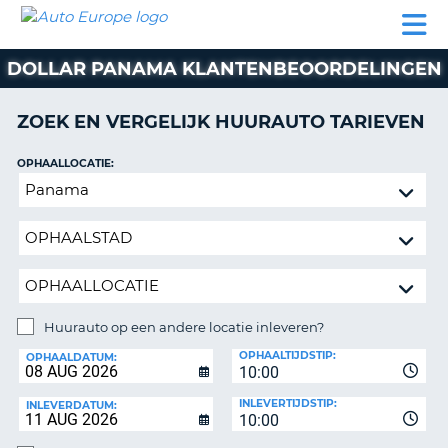
AUTO
AUTO
AUTO
CAMPER
PARTNERS
HULP
EUROPE
HUREN
HUREN
HUREN
DOLLAR PANAMA KLANTENBEOORDELINGEN
N
CAMPER
NT
HUREN
ZOEK EN VERGELIJK HUURAUTO TARIEVEN
PARTNERS
R
HULP
OPHAALLOCATIE:
NG
Huurauto
MIJN
op
ACCOUNT
een
BEHEER
andere
MIJN
locatie
BOEKING
inleveren?
BELGIË
Huurauto op een andere locatie inleveren?
INLEVERLOCATIE:
OPHAALTIJDSTIP:
TAAL
OPHAALDATUM:
10:00
INLEVERTIJDSTIP:
INLEVERDATUM:
10:00