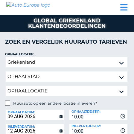
AUTO
AUTO
AUTO
CAMPER
PARTNERS
HULP
EUROPE
HUREN
HUREN
HUREN
GLOBAL GRIEKENLAND
N
CAMPER
KLANTENBEOORDELINGEN
NT
HUREN
PARTNERS
ZOEK EN VERGELIJK HUURAUTO TARIEVEN
R
HULP
OPHAALLOCATIE:
NG
MIJN
Huurauto
ACCOUNT
op
BEHEER
een
MIJN
andere
BOEKING
locatie
inleveren?
BELGIË
Huurauto op een andere locatie inleveren?
TAAL
INLEVERLOCATIE:
OPHAALTIJDSTIP:
OPHAALDATUM:
10:00
INLEVERTIJDSTIP:
INLEVERDATUM:
10:00