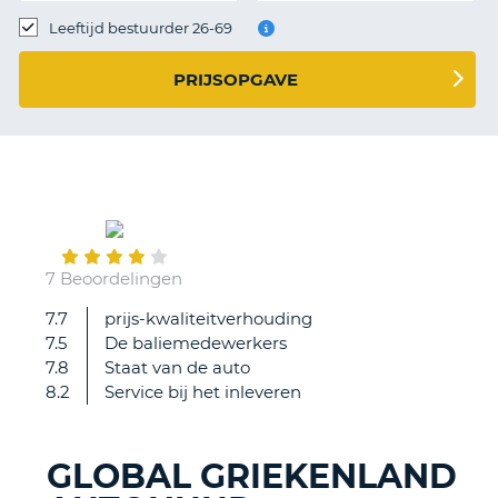
TO
Leeftijd bestuurder 26-69
N
PRIJSOPGAVE
S
October
14
7 Beoordelingen
7.7
prijs-kwaliteitverhouding
Vlot
7.5
De baliemedewerkers
en
7.8
Staat van de auto
goeie
8.2
Service bij het inleveren
prijs.
Vriendelijke
mensen,
GLOBAL GRIEKENLAND
een
T