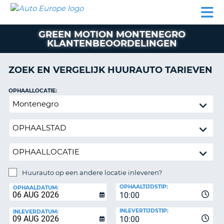
AUTO
AUTO
AUTO
CAMPER
PARTNERS
HULP
EUROPE
HUREN
HUREN
HUREN
GREEN MOTION MONTENEGRO
N
CAMPER
KLANTENBEOORDELINGEN
NT
HUREN
PARTNERS
ZOEK EN VERGELIJK HUURAUTO TARIEVEN
R
HULP
OPHAALLOCATIE:
NG
MIJN
Huurauto
ACCOUNT
op
BEHEER
een
MIJN
andere
BOEKING
locatie
inleveren?
BELGIË
Huurauto op een andere locatie inleveren?
TAAL
INLEVERLOCATIE:
OPHAALTIJDSTIP:
OPHAALDATUM:
10:00
INLEVERTIJDSTIP:
INLEVERDATUM:
10:00