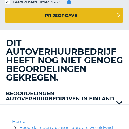
TO
Leeftijd bestuurder 26-69
N
PRIJSOPGAVE
S
DIT
AUTOVERHUURBEDRIJF
HEEFT NOG NIET GENOEG
BEOORDELINGEN
GEKREGEN.
BEOORDELINGEN
AUTOVERHUURBEDRIJVEN IN FINLAND
Addcar
Alamo
Avis
Home
Budget
Beoordelingen autoverhuurders wereldwijd
T