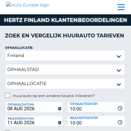
AUTO
AUTO
AUTO
CAMPER
PARTNERS
HULP
EUROPE
HUREN
HUREN
HUREN
HERTZ FINLAND KLANTENBEOORDELINGEN
N
CAMPER
NT
HUREN
ZOEK EN VERGELIJK HUURAUTO TARIEVEN
PARTNERS
R
HULP
OPHAALLOCATIE:
NG
Huurauto
MIJN
op
ACCOUNT
een
BEHEER
andere
MIJN
locatie
BOEKING
inleveren?
BELGIË
Huurauto op een andere locatie inleveren?
INLEVERLOCATIE:
OPHAALTIJDSTIP:
TAAL
OPHAALDATUM:
10:00
INLEVERTIJDSTIP:
INLEVERDATUM:
10:00