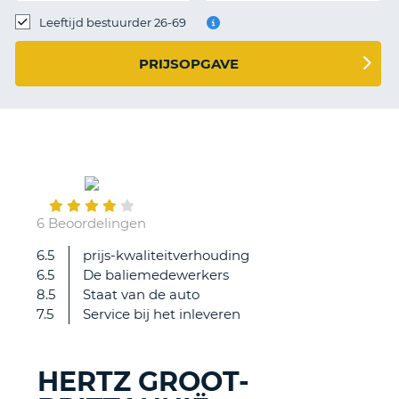
TO
Leeftijd bestuurder 26-69
N
PRIJSOPGAVE
S
August
16
6 Beoordelingen
6.5
prijs-kwaliteitverhouding
Vlotte
6.5
De baliemedewerkers
afhandeling
8.5
Staat van de auto
7.5
Service bij het inleveren
HERTZ GROOT-
T