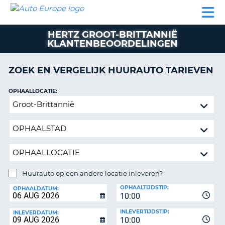
AUTO
AUTO
AUTO
CAMPER
PARTNERS
HULP
EUROPE
HUREN
HUREN
HUREN
HERTZ GROOT-BRITTANNIË
N
CAMPER
KLANTENBEOORDELINGEN
NT
HUREN
PARTNERS
ZOEK EN VERGELIJK HUURAUTO TARIEVEN
R
HULP
OPHAALLOCATIE:
NG
MIJN
Huurauto
ACCOUNT
op
BEHEER
een
MIJN
andere
BOEKING
locatie
inleveren?
BELGIË
Huurauto op een andere locatie inleveren?
TAAL
INLEVERLOCATIE:
OPHAALTIJDSTIP:
OPHAALDATUM:
10:00
INLEVERTIJDSTIP:
INLEVERDATUM:
10:00