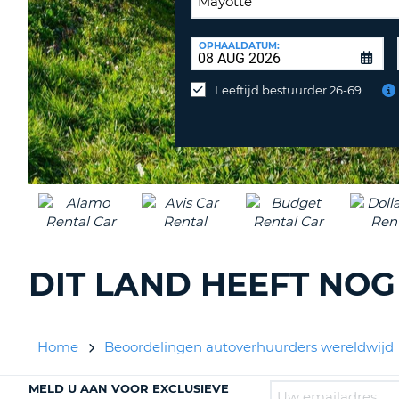
INLEVERLOCATIE:
OPHAALDATUM:
Huurauto
op
Leeftijd bestuurder 26-69
een
andere
locatie
inleveren?
DIT LAND HEEFT NO
Home
Beoordelingen autoverhuurders wereldwijd
MELD U AAN VOOR EXCLUSIEVE