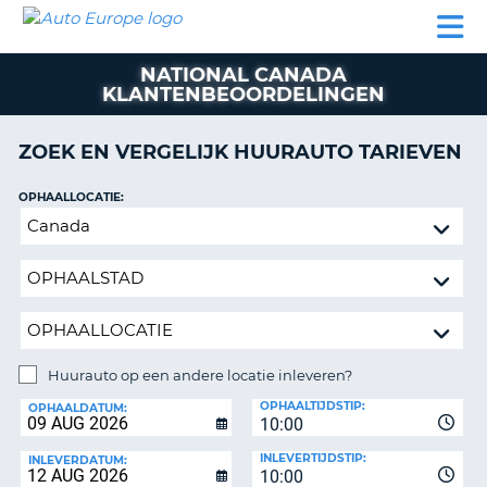
AUTO
AUTO
AUTO
CAMPER
PARTNERS
HULP
EUROPE
HUREN
HUREN
HUREN
NATIONAL CANADA
N
CAMPER
KLANTENBEOORDELINGEN
NT
HUREN
PARTNERS
ZOEK EN VERGELIJK HUURAUTO TARIEVEN
R
HULP
OPHAALLOCATIE:
NG
MIJN
Huurauto
ACCOUNT
op
BEHEER
een
MIJN
andere
BOEKING
locatie
inleveren?
BELGIË
Huurauto op een andere locatie inleveren?
TAAL
INLEVERLOCATIE:
OPHAALTIJDSTIP:
OPHAALDATUM:
10:00
INLEVERTIJDSTIP:
INLEVERDATUM:
10:00