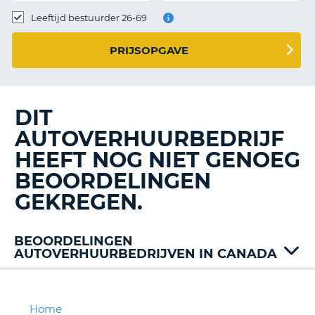
TO
Leeftijd bestuurder 26-69
N
PRIJSOPGAVE
S
DIT
AUTOVERHUURBEDRIJF
HEEFT NOG NIET GENOEG
BEOORDELINGEN
GEKREGEN.
BEOORDELINGEN
AUTOVERHUURBEDRIJVEN IN CANADA
Alamo
Avis
Budget
Home
T