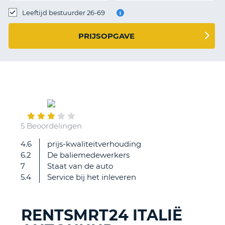
TO
Leeftijd bestuurder 26-69
N
PRIJSOPGAVE
S
January
26
5 Beoordelingen
4.6
prijs-kwaliteitverhouding
Prima
6.2
De baliemedewerkers
service
7
Staat van de auto
5.4
Service bij het inleveren
RENTSMRT24 ITALIË
T