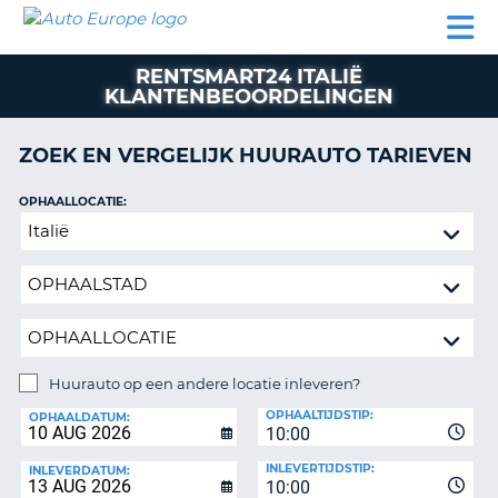
AUTO
AUTO
AUTO
CAMPER
PARTNERS
HULP
EUROPE
HUREN
HUREN
HUREN
RENTSMART24 ITALIË
N
CAMPER
KLANTENBEOORDELINGEN
NT
HUREN
PARTNERS
ZOEK EN VERGELIJK HUURAUTO TARIEVEN
R
HULP
OPHAALLOCATIE:
NG
MIJN
Huurauto
ACCOUNT
op
BEHEER
een
MIJN
andere
BOEKING
locatie
inleveren?
BELGIË
Huurauto op een andere locatie inleveren?
TAAL
INLEVERLOCATIE:
OPHAALTIJDSTIP:
OPHAALDATUM:
10:00
INLEVERTIJDSTIP:
INLEVERDATUM:
10:00