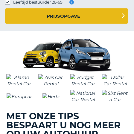
TO
Leeftijd bestuurder 26-69
N
PRIJSOPGAVE
S
MET ONZE TIPS
BESPAART U NOG MEER
T