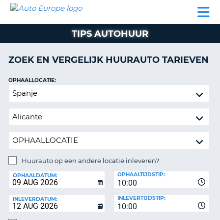
AUTO
AUTO
AUTO
CAMPER
PARTNERS
HULP
EUROPE
HUREN
HUREN
HUREN
TIPS AUTOHUUR
N
CAMPER
NT
HUREN
ZOEK EN VERGELIJK HUURAUTO TARIEVEN
PARTNERS
R
HULP
OPHAALLOCATIE:
NG
Huurauto
MIJN
op
ACCOUNT
een
BEHEER
andere
MIJN
locatie
BOEKING
inleveren?
BELGIË
Huurauto op een andere locatie inleveren?
INLEVERLOCATIE:
OPHAALTIJDSTIP:
TAAL
OPHAALDATUM:
10:00
INLEVERTIJDSTIP:
INLEVERDATUM:
10:00