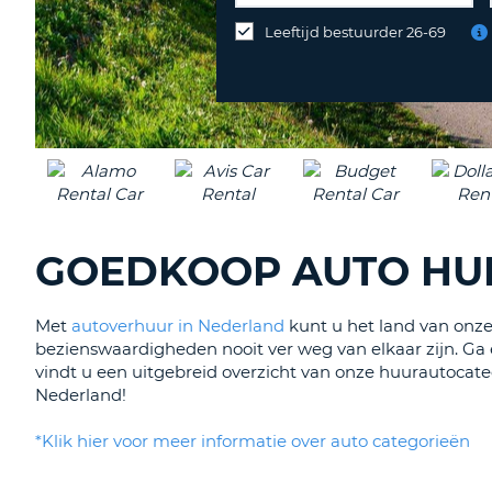
op
Leeftijd bestuurder 26-69
een
andere
locatie
inleveren?
GOEDKOOP AUTO HU
Met
autoverhuur in Nederland
kunt u het land van onze
bezienswaardigheden nooit ver weg van elkaar zijn. Ga
vindt u een uitgebreid overzicht van onze huurautocat
Nederland!
*Klik hier voor meer informatie over auto categorieën