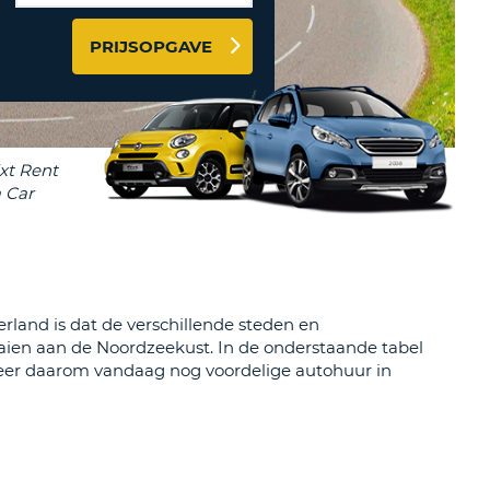
LETTER
PRIJSOPGAVE
UREAUS & AFFILIATES
INSTE
TWOORD
EN
IER INLOGGEN
LANDS
L
INSTE
R.
INSTE
land is dat de verschillende steden en
aien aan de Noordzeekust. In de onderstaande tabel
AL
rveer daarom vandaag nog voordelige autohuur in