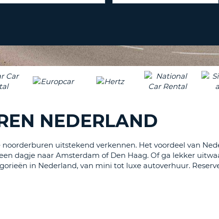
ÉÉN
HOOFD
REISB
TENM
WACH
WIJZIG
H
ÉÉN
NEDER
TEKEN
CANCE
IN
HET
KLEIN
TENM
REN NEDERLAND
ÉÉN
NUMME
TENM
 noorderburen uitstekend verkennen. Het voordeel van Neder
ÉÉN
 een dagje naar Amsterdam of Den Haag. Of ga lekker uitwa
SPECIA
egorieën in Nederland, van mini tot luxe autoverhuur. Rese
TEKEN