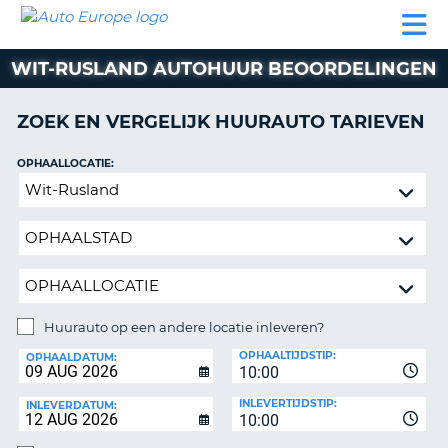
AUTO
AUTO
AUTO
CAMPER
PARTNERS
HULP
EUROPE
HUREN
HUREN
HUREN
WIT-RUSLAND AUTOHUUR BEOORDELINGEN
N
CAMPER
NT
HUREN
ZOEK EN VERGELIJK HUURAUTO TARIEVEN
PARTNERS
R
HULP
OPHAALLOCATIE:
NG
Huurauto
MIJN
op
ACCOUNT
een
BEHEER
andere
MIJN
locatie
BOEKING
inleveren?
BELGIË
Huurauto op een andere locatie inleveren?
INLEVERLOCATIE:
OPHAALTIJDSTIP:
TAAL
OPHAALDATUM:
10:00
INLEVERTIJDSTIP:
INLEVERDATUM:
10:00