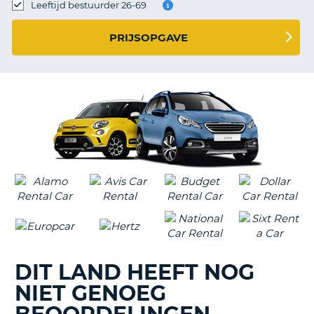
TO
Leeftijd bestuurder 26-69
N
PRIJSOPGAVE
S
DIT LAND HEEFT NOG
NIET GENOEG
T