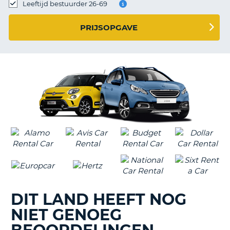
TO
Leeftijd bestuurder 26-69
N
PRIJSOPGAVE
S
DIT LAND HEEFT NOG
NIET GENOEG
T