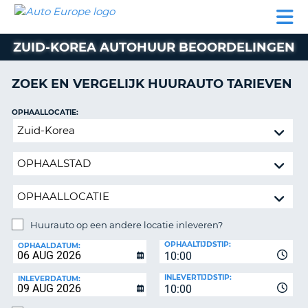
AUTO
AUTO
AUTO
CAMPER
PARTNERS
HULP
EUROPE
HUREN
HUREN
HUREN
ZUID-KOREA AUTOHUUR BEOORDELINGEN
N
CAMPER
NT
HUREN
ZOEK EN VERGELIJK HUURAUTO TARIEVEN
PARTNERS
R
HULP
OPHAALLOCATIE:
NG
Huurauto
MIJN
op
ACCOUNT
een
BEHEER
andere
MIJN
locatie
BOEKING
inleveren?
BELGIË
Huurauto op een andere locatie inleveren?
INLEVERLOCATIE:
OPHAALTIJDSTIP:
TAAL
OPHAALDATUM:
10:00
INLEVERTIJDSTIP:
INLEVERDATUM:
10:00