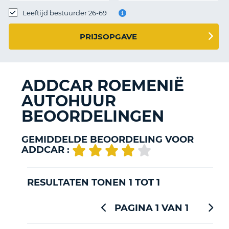
TO
Leeftijd bestuurder 26-69
N
PRIJSOPGAVE
S
ADDCAR ROEMENIË
AUTOHUUR
BEOORDELINGEN
GEMIDDELDE BEOORDELING VOOR
ADDCAR :
RESULTATEN TONEN 1 TOT 1
PAGINA 1 VAN 1
T