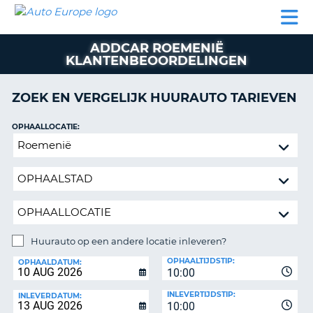
AUTO
AUTO
AUTO
CAMPER
PARTNERS
HULP
EUROPE
HUREN
HUREN
HUREN
ADDCAR ROEMENIË
N
CAMPER
KLANTENBEOORDELINGEN
NT
HUREN
PARTNERS
ZOEK EN VERGELIJK HUURAUTO TARIEVEN
R
HULP
OPHAALLOCATIE:
NG
MIJN
Huurauto
ACCOUNT
op
BEHEER
een
MIJN
andere
BOEKING
locatie
inleveren?
BELGIË
Huurauto op een andere locatie inleveren?
TAAL
INLEVERLOCATIE:
OPHAALTIJDSTIP:
OPHAALDATUM:
10:00
INLEVERTIJDSTIP:
INLEVERDATUM:
10:00