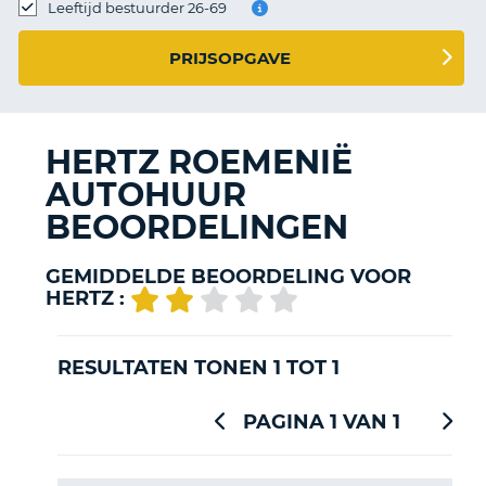
TO
Leeftijd bestuurder 26-69
N
PRIJSOPGAVE
S
HERTZ ROEMENIË
AUTOHUUR
BEOORDELINGEN
GEMIDDELDE BEOORDELING VOOR
HERTZ :
RESULTATEN TONEN 1 TOT 1
PAGINA 1 VAN 1
T