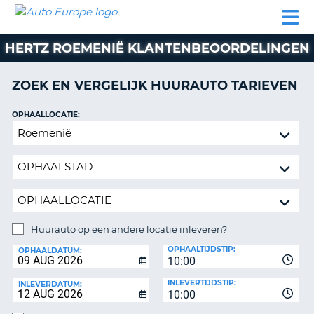
AUTO
AUTO
AUTO
CAMPER
PARTNERS
HULP
EUROPE
HUREN
HUREN
HUREN
HERTZ ROEMENIË KLANTENBEOORDELINGEN
N
CAMPER
NT
HUREN
ZOEK EN VERGELIJK HUURAUTO TARIEVEN
PARTNERS
R
HULP
OPHAALLOCATIE:
NG
Huurauto
MIJN
op
ACCOUNT
een
BEHEER
andere
MIJN
locatie
BOEKING
inleveren?
BELGIË
Huurauto op een andere locatie inleveren?
INLEVERLOCATIE:
OPHAALTIJDSTIP:
TAAL
OPHAALDATUM:
10:00
INLEVERTIJDSTIP:
INLEVERDATUM:
10:00