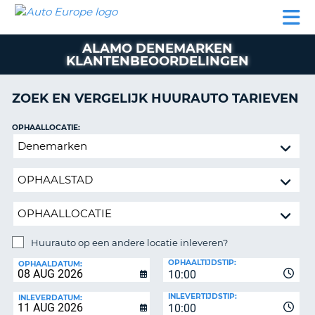
AUTO
AUTO
AUTO
CAMPER
PARTNERS
HULP
EUROPE
HUREN
HUREN
HUREN
ALAMO DENEMARKEN
N
CAMPER
KLANTENBEOORDELINGEN
NT
HUREN
PARTNERS
ZOEK EN VERGELIJK HUURAUTO TARIEVEN
R
HULP
OPHAALLOCATIE:
NG
MIJN
Huurauto
ACCOUNT
op
BEHEER
een
MIJN
andere
BOEKING
locatie
inleveren?
BELGIË
Huurauto op een andere locatie inleveren?
TAAL
INLEVERLOCATIE:
OPHAALTIJDSTIP:
OPHAALDATUM:
10:00
INLEVERTIJDSTIP:
INLEVERDATUM:
10:00