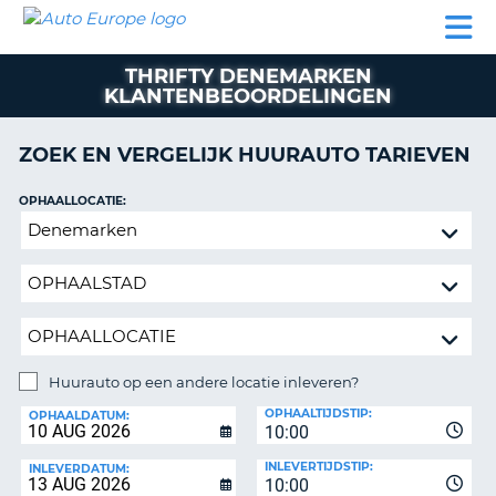
AUTO
AUTO
AUTO
CAMPER
PARTNERS
HULP
EUROPE
HUREN
HUREN
HUREN
THRIFTY DENEMARKEN
N
CAMPER
KLANTENBEOORDELINGEN
NT
HUREN
PARTNERS
ZOEK EN VERGELIJK HUURAUTO TARIEVEN
R
HULP
OPHAALLOCATIE:
NG
MIJN
Huurauto
ACCOUNT
op
BEHEER
een
MIJN
andere
BOEKING
locatie
inleveren?
BELGIË
Huurauto op een andere locatie inleveren?
TAAL
INLEVERLOCATIE:
OPHAALTIJDSTIP:
OPHAALDATUM:
10:00
INLEVERTIJDSTIP:
INLEVERDATUM:
10:00