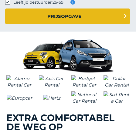
TO
Leeftijd bestuurder 26-69
N
PRIJSOPGAVE
S
EXTRA COMFORTABEL
DE WEG OP
T