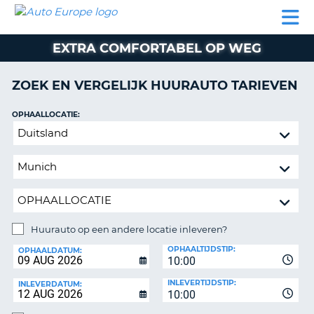
AUTO
AUTO
AUTO
CAMPER
PARTNERS
HULP
EUROPE
HUREN
HUREN
HUREN
EXTRA COMFORTABEL OP WEG
N
CAMPER
NT
HUREN
ZOEK EN VERGELIJK HUURAUTO TARIEVEN
PARTNERS
R
HULP
OPHAALLOCATIE:
NG
Huurauto
MIJN
op
ACCOUNT
een
BEHEER
andere
MIJN
locatie
BOEKING
inleveren?
BELGIË
Huurauto op een andere locatie inleveren?
INLEVERLOCATIE:
OPHAALTIJDSTIP:
TAAL
OPHAALDATUM:
10:00
INLEVERTIJDSTIP:
INLEVERDATUM:
10:00