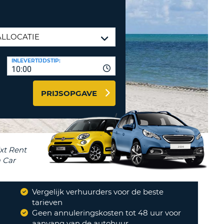
LETTER
UREAUS & AFFILIATES
INSTE
TWOORD
EN
IER INLOGGEN
LANDS
INLEVERTIJDSTIP:
L
10:00
PRIJSOPGAVE
INSTE
R.
INSTE
AL
Vergelijk verhuurders voor de beste
?
tarieven
Geen annuleringskosten tot 48 uur voor
aanvang van de autohuur