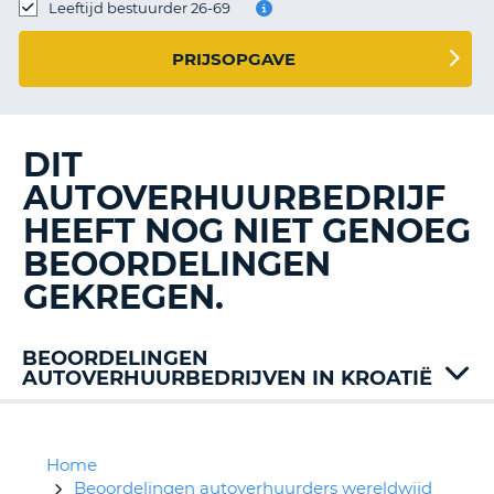
TO
Leeftijd bestuurder 26-69
N
PRIJSOPGAVE
S
DIT
AUTOVERHUURBEDRIJF
HEEFT NOG NIET GENOEG
BEOORDELINGEN
GEKREGEN.
BEOORDELINGEN
AUTOVERHUURBEDRIJVEN IN KROATIË
ABC
Rent
Active
Home
Air
Beoordelingen autoverhuurders wereldwijd
T