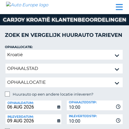
AUTO
AUTO
AUTO
CAMPER
PARTNERS
HULP
EUROPE
HUREN
HUREN
HUREN
CARJOY KROATIË KLANTENBEOORDELINGEN
N
CAMPER
NT
HUREN
ZOEK EN VERGELIJK HUURAUTO TARIEVEN
PARTNERS
R
HULP
OPHAALLOCATIE:
NG
Huurauto
MIJN
op
ACCOUNT
een
BEHEER
andere
MIJN
locatie
BOEKING
inleveren?
BELGIË
Huurauto op een andere locatie inleveren?
INLEVERLOCATIE:
OPHAALTIJDSTIP:
TAAL
OPHAALDATUM:
10:00
INLEVERTIJDSTIP:
INLEVERDATUM:
10:00