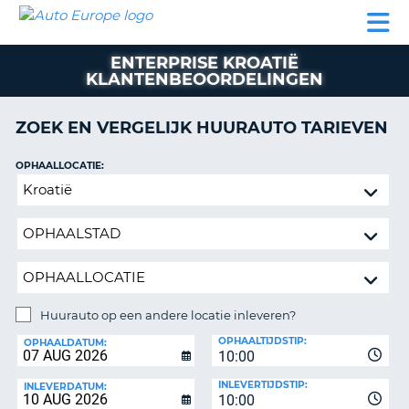
AUTO
AUTO
AUTO
CAMPER
PARTNERS
HULP
EUROPE
HUREN
HUREN
HUREN
ENTERPRISE KROATIË
N
CAMPER
KLANTENBEOORDELINGEN
NT
HUREN
PARTNERS
ZOEK EN VERGELIJK HUURAUTO TARIEVEN
R
HULP
OPHAALLOCATIE:
NG
MIJN
Huurauto
ACCOUNT
op
BEHEER
een
MIJN
andere
BOEKING
locatie
inleveren?
BELGIË
Huurauto op een andere locatie inleveren?
TAAL
INLEVERLOCATIE:
OPHAALTIJDSTIP:
OPHAALDATUM:
10:00
INLEVERTIJDSTIP:
INLEVERDATUM:
10:00