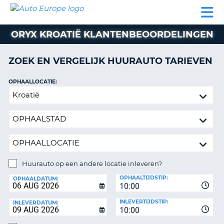
AUTO
AUTO
AUTO
CAMPER
PARTNERS
HULP
EUROPE
HUREN
HUREN
HUREN
ORYX KROATIË KLANTENBEOORDELINGEN
N
CAMPER
NT
HUREN
ZOEK EN VERGELIJK HUURAUTO TARIEVEN
PARTNERS
R
HULP
OPHAALLOCATIE:
NG
Huurauto
MIJN
op
ACCOUNT
een
BEHEER
andere
MIJN
locatie
BOEKING
inleveren?
BELGIË
Huurauto op een andere locatie inleveren?
INLEVERLOCATIE:
OPHAALTIJDSTIP:
TAAL
OPHAALDATUM:
10:00
INLEVERTIJDSTIP:
INLEVERDATUM:
10:00