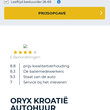
TO
Leeftijd bestuurder 26-69
N
PRIJSOPGAVE
S
March
31
6 Beoordelingen
8.8
prijs-kwaliteitverhouding
Super
8.3
De baliemedewerkers
efficiënt
9.3
Staat van de auto
en
7
Service bij het inleveren
vlot.
Goede
wagen.
ORYX KROATIË
AUTOHUUR
T