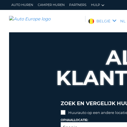
AUTO HUREN
CAMPER HUREN
PARTNERS
HULP
AUTO
BELGIË
NL
EUROPE
AUTO
HUREN
A
CAMPER
HUREN
KLAN
PARTNERS
HULP
MIJN
BEHEER
ACCOUNT
MIJN
BOEKING
ZOEK EN VERGELIJK HU
BELGIË
TAAL
Huurauto op een andere locatie
OPHAALLOCATIE: