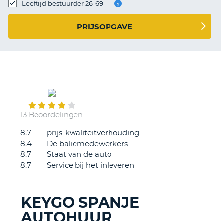
TO
Leeftijd bestuurder 26-69
N
PRIJSOPGAVE
S
August
01
13 Beoordelingen
8.7
prijs-kwaliteitverhouding
/
8.4
De baliemedewerkers
8.7
Staat van de auto
8.7
Service bij het inleveren
KEYGO SPANJE
AUTOHUUR
T