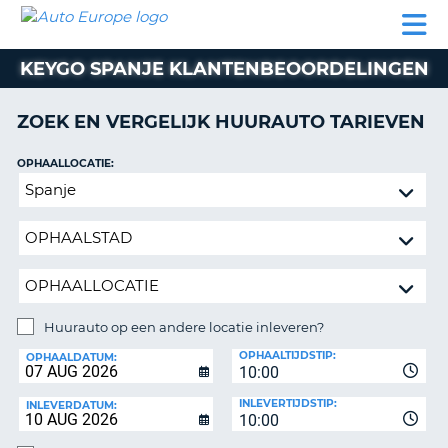
AUTO
AUTO
AUTO
CAMPER
PARTNERS
HULP
EUROPE
HUREN
HUREN
HUREN
KEYGO SPANJE KLANTENBEOORDELINGEN
N
CAMPER
NT
HUREN
ZOEK EN VERGELIJK HUURAUTO TARIEVEN
PARTNERS
R
HULP
OPHAALLOCATIE:
NG
Huurauto
MIJN
op
ACCOUNT
een
BEHEER
andere
MIJN
locatie
BOEKING
inleveren?
BELGIË
Huurauto op een andere locatie inleveren?
INLEVERLOCATIE:
OPHAALTIJDSTIP:
TAAL
OPHAALDATUM:
10:00
INLEVERTIJDSTIP:
INLEVERDATUM:
10:00